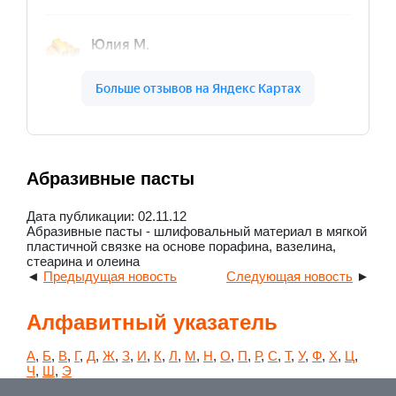
Абразивные пасты
Дата публикации: 02.11.12
Абразивные пасты - шлифовальный материал в мягкой
пластичной связке на основе порафина, вазелина,
стеарина и олеина
◄
Предыдущая новость
Следующая новость
►
Алфавитный указатель
А
,
Б
,
В
,
Г
,
Д
,
Ж
,
З
,
И
,
К
,
Л
,
М
,
Н
,
О
,
П
,
Р
,
С
,
Т
,
У
,
Ф
,
Х
,
Ц
,
Ч
,
Ш
,
Э