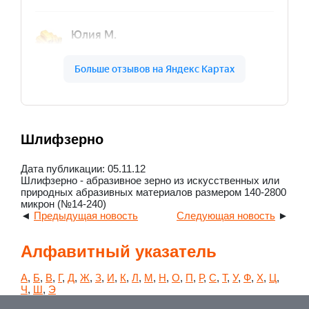
Шлифзерно
Дата публикации: 05.11.12
Шлифзерно - абразивное зерно из искусственных или
природных абразивных материалов размером 140-2800
микрон (№14-240)
◄
Предыдущая новость
Следующая новость
►
Алфавитный указатель
А
,
Б
,
В
,
Г
,
Д
,
Ж
,
З
,
И
,
К
,
Л
,
М
,
Н
,
О
,
П
,
Р
,
С
,
Т
,
У
,
Ф
,
Х
,
Ц
,
Ч
,
Ш
,
Э