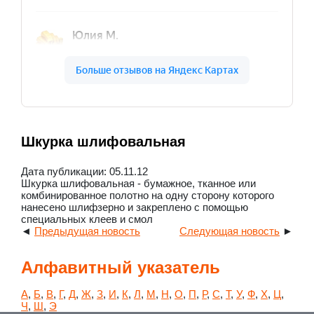
Шкурка шлифовальная
Дата публикации: 05.11.12
Шкурка шлифовальная - бумажное, тканное или
комбинированное полотно на одну сторону которого
нанесено шлифзерно и закреплено с помощью
специальных клеев и смол
◄
Предыдущая новость
Следующая новость
►
Алфавитный указатель
А
,
Б
,
В
,
Г
,
Д
,
Ж
,
З
,
И
,
К
,
Л
,
М
,
Н
,
О
,
П
,
Р
,
С
,
Т
,
У
,
Ф
,
Х
,
Ц
,
Ч
,
Ш
,
Э